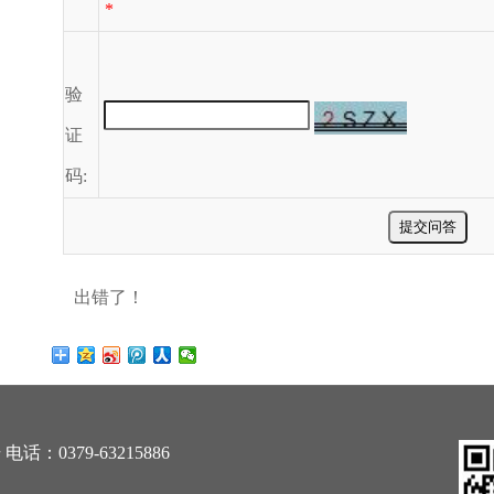
*
验
证
码:
出错了！
0379-63215886