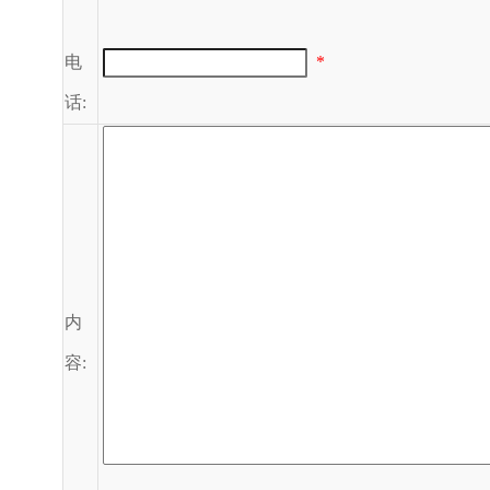
电
*
话:
内
容: